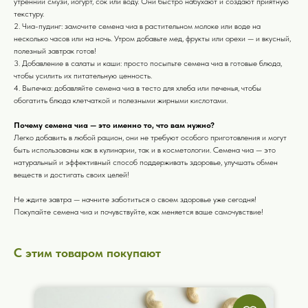
утренний смузи, йогурт, сок или воду. Они быстро набухают и создают приятную
текстуру.
2. Чиа-пудинг: замочите семена чиа в растительном молоке или воде на
несколько часов или на ночь. Утром добавьте мед, фрукты или орехи — и вкусный,
полезный завтрак готов!
3. Добавление в салаты и каши: просто посыпьте семена чиа в готовые блюда,
чтобы усилить их питательную ценность.
4. Выпечка: добавляйте семена чиа в тесто для хлеба или печенья, чтобы
обогатить блюда клетчаткой и полезными жирными кислотами.
Почему семена чиа — это именно то, что вам нужно?
Легко добавить в любой рацион, они не требуют особого приготовления и могут
быть использованы как в кулинарии, так и в косметологии. Семена чиа — это
натуральный и эффективный способ поддерживать здоровье, улучшать обмен
веществ и достигать своих целей!
Не ждите завтра — начните заботиться о своем здоровье уже сегодня!
Покупайте семена чиа и почувствуйте, как меняется ваше самочувствие!
С этим товаром покупают