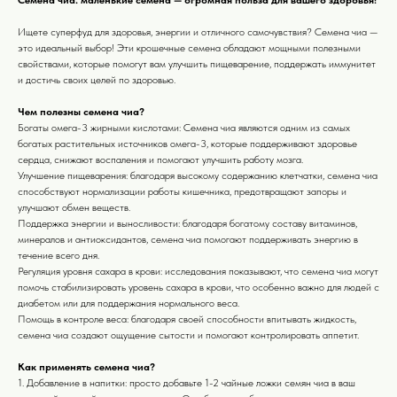
Ищете суперфуд для здоровья, энергии и отличного самочувствия? Семена чиа —
это идеальный выбор! Эти крошечные семена обладают мощными полезными
свойствами, которые помогут вам улучшить пищеварение, поддержать иммунитет
и достичь своих целей по здоровью.
Чем полезны семена чиа?
Богаты омега-3 жирными кислотами: Семена чиа являются одним из самых
богатых растительных источников омега-3, которые поддерживают здоровье
сердца, снижают воспаления и помогают улучшить работу мозга.
Улучшение пищеварения: благодаря высокому содержанию клетчатки, семена чиа
способствуют нормализации работы кишечника, предотвращают запоры и
улучшают обмен веществ.
Поддержка энергии и выносливости: благодаря богатому составу витаминов,
минералов и антиоксидантов, семена чиа помогают поддерживать энергию в
течение всего дня.
Регуляция уровня сахара в крови: исследования показывают, что семена чиа могут
помочь стабилизировать уровень сахара в крови, что особенно важно для людей с
диабетом или для поддержания нормального веса.
Помощь в контроле веса: благодаря своей способности впитывать жидкость,
семена чиа создают ощущение сытости и помогают контролировать аппетит.
Как применять семена чиа?
1. Добавление в напитки: просто добавьте 1-2 чайные ложки семян чиа в ваш