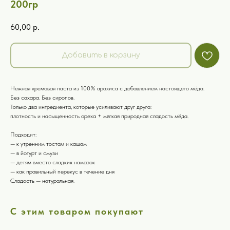
200гр
60,00
р.
Добавить в корзину
Нежная кремовая паста из 100% арахиса с добавлением настоящего мёда.
Без сахара. Без сиропов.
Только два ингредиента, которые усиливают друг друга:
плотность и насыщенность ореха + мягкая природная сладость мёда.
Подходит:
— к утренним тостам и кашам
— в йогурт и смузи
— детям вместо сладких намазок
— как правильный перекус в течение дня
Сладость — натуральная.
С этим товаром покупают