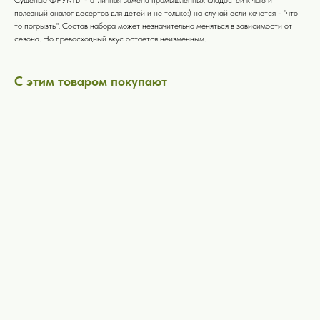
полезный аналог десертов для детей и не только:) на случай если хочется - "что
то погрызть". Состав набора может незначительно меняться в зависимости от
сезона. Но превосходный вкус остается неизменным.
С этим товаром покупают
ERROR:Not found category