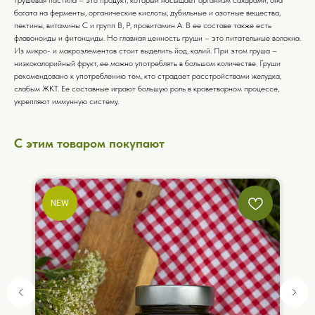
богата на ферменты, органические кислоты, дубильные и азотные вещества,
пектины, витамины С и групп В, Р, провитамин А. В ее составе также есть
флавоноиды и фитонциды. Но главная ценность груши – это питательные волокна.
Из микро- и макроэлементов стоит выделить йод, калий. При этом груша –
низкокалорийный фрукт, ее можно употреблять в большом количестве. Груши
рекомендовано к употреблению тем, кто страдает расстройствами желудка,
слабым ЖКТ. Ее составные играют большую роль в кроветворном процессе,
укрепляют иммунную систему.
С этим товаром покупают
NEW