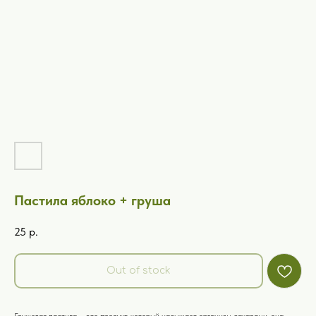
Пастила яблоко + груша
25
р.
Out of stock
Грушевая пастила – это продукт, который насыщает организм сахарами, она