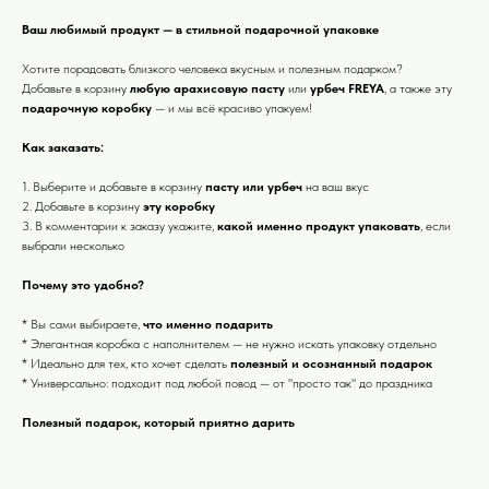
Ваш любимый продукт — в стильной подарочной упаковке
Хотите порадовать близкого человека вкусным и полезным подарком?
Добавьте в корзину
любую арахисовую пасту
или
урбеч FREYA
, а также эту
подарочную коробку
— и мы всё красиво упакуем!
Как заказать:
1. Выберите и добавьте в корзину
пасту или урбеч
на ваш вкус
2. Добавьте в корзину
эту коробку
3. В комментарии к заказу укажите,
какой именно продукт упаковать
, если
выбрали несколько
Почему это удобно?
* Вы сами выбираете,
что именно подарить
* Элегантная коробка с наполнителем — не нужно искать упаковку отдельно
* Идеально для тех, кто хочет сделать
полезный и осознанный подарок
* Универсально: подходит под любой повод — от "просто так" до праздника
Полезный подарок, который приятно дарить